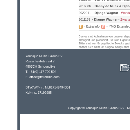
2016086 -
Danny de Munk & Dja
2022041 -
Django Wagner
-
Wonde
2011139 -
Django Wagner
-
Zwarte
= Extra info,
= YMG Extende
Demos sind Aufnahmen von unseren digit
arrangiert und produziert. Sie sind Eigen
Bilder sind nur für graphische Zwecke ged
handelt sich nicht um Original-Songs oder O
Younique Music Group BV
Russchevlietstraat 7
4507CH Schoondijke
T: +31(0) 117 700 504
E: office@tmfonline.com
BTW/VAT-nr.: NL817147494B01
KvK-nr.: 17192985
Copyright © Younique Music Group BV / TM