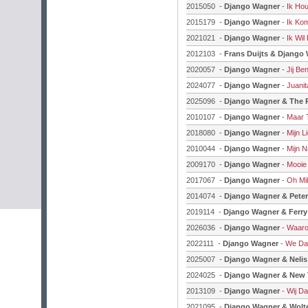
2015050 -
Django Wagner
-
Ik Ho
2015179 -
Django Wagner
-
Ik Ko
2021021 -
Django Wagner
-
Ik Wil 
2012103 -
Frans Duijts & Django
2020057 -
Django Wagner
-
Jij Be
2024077 -
Django Wagner
-
Juanit
2025096 -
Django Wagner & The 
2010107 -
Django Wagner
-
Maar T
2018080 -
Django Wagner
-
Mijn L
2010044 -
Django Wagner
-
Mijn 
2009170 -
Django Wagner
-
Mooie
2017067 -
Django Wagner
-
Oh Mi
2014074 -
Django Wagner & Pete
2019114 -
Django Wagner & Ferry 
2026036 -
Django Wagner
-
Waaro
2022111 -
Django Wagner
-
We Da
2025007 -
Django Wagner & Neli
2024025 -
Django Wagner & New 
2013109 -
Django Wagner
-
Wij D
2021095 -
Django Wagner & Wolt