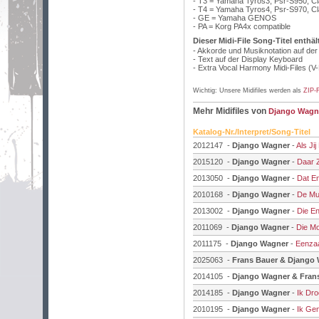
- T3 = Yamaha Tyros3, Psr-S950, C
- T4 = Yamaha Tyros4, Psr-S970, C
- GE = Yamaha GENOS
- PA = Korg PA4x compatible
Dieser Midi-File Song-Titel enthäl
- Akkorde und Musiknotation auf de
- Text auf der Display Keyboard
- Extra Vocal Harmony Midi-Files (V
Wichtig: Unsere Midifiles werden als
ZIP-F
Mehr Midifiles von
Django Wagn
Katalog-Nr./Interpret/Song-Titel
2012147 -
Django Wagner
-
Als Ji
2015120 -
Django Wagner
-
Daar Z
2013050 -
Django Wagner
-
Dat E
2010168 -
Django Wagner
-
De Muz
2013002 -
Django Wagner
-
Die E
2011069 -
Django Wagner
-
Die M
2011175 -
Django Wagner
-
Eenzaa
2025063 -
Frans Bauer & Django
2014105 -
Django Wagner & Frans
2014185 -
Django Wagner
-
Ik Dr
2010195 -
Django Wagner
-
Ik Gen