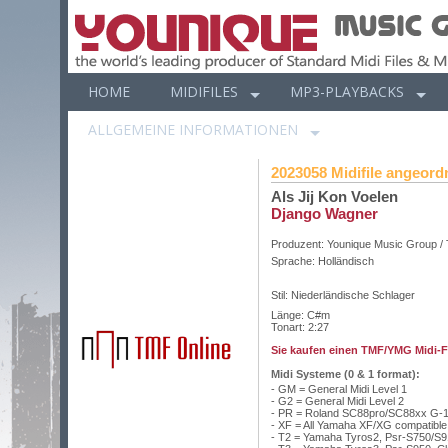
HOME
MIDIFILES
MP3-PLAYBACKS
ALLGEMEINE INFORMATIONEN
2023058 Midifile angeordn
Als Jij Kon Voelen
Django Wagner
Produzent:
Younique Music Group /
Sprache:
Holländisch
Stil: Niederländische Schlager
Länge: C#m
Tonart: 2:27
Sie kaufen einen TMF/YMG Midi-Fil
Midi Systeme (0 & 1 format):
- GM = General Midi Level 1
- G2 = General Midi Level 2
- PR = Roland SC88pro/SC88xx G-1
- XF = All Yamaha XF/XG compatibl
- T2 = Yamaha Tyros2, Psr-S750/S