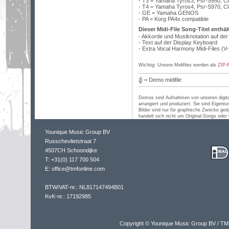
- T3 = Yamaha Tyros3, Psr-S950, C
- T4 = Yamaha Tyros4, Psr-S970, C
- GE = Yamaha GENOS
- PA = Korg PA4x compatible
Dieser Midi-File Song-Titel enthäl
- Akkorde und Musiknotation auf de
- Text auf der Display Keyboard
- Extra Vocal Harmony Midi-Files (V
Wichtig: Unsere Midifiles werden als
ZIP-F
= Demo midifile
Demos sind Aufnahmen von unseren digit
arrangiert und produziert. Sie sind Eigen
Bilder sind nur für graphische Zwecke ged
handelt sich nicht um Original-Songs oder O
Younique Music Group BV
Russchevlietstraat 7
4507CH Schoondijke
T: +31(0) 117 700 504
E: office@tmfonline.com
BTW/VAT-nr.: NL817147494B01
KvK-nr.: 17192985
Copyright © Younique Music Group BV / TM