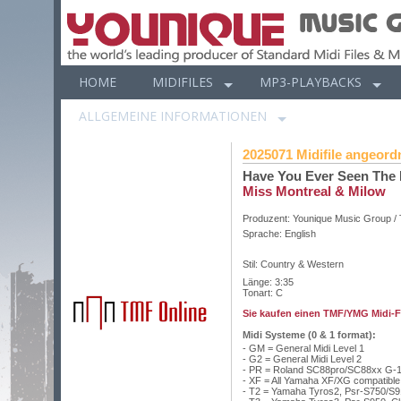
HOME
MIDIFILES
MP3-PLAYBACKS
ALLGEMEINE INFORMATIONEN
2025071 Midifile angeordn
Have You Ever Seen The 
Miss Montreal & Milow
Produzent:
Younique Music Group /
Sprache:
English
Stil: Country & Western
Länge: 3:35
Tonart: C
Sie kaufen einen TMF/YMG Midi-Fil
Midi Systeme (0 & 1 format):
- GM = General Midi Level 1
- G2 = General Midi Level 2
- PR = Roland SC88pro/SC88xx G-1
- XF = All Yamaha XF/XG compatibl
- T2 = Yamaha Tyros2, Psr-S750/S