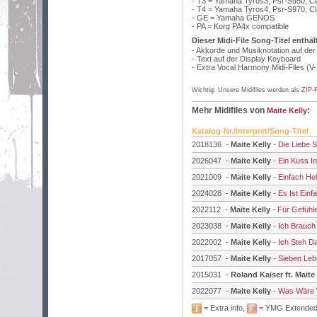
- T3 = Yamaha Tyros3, Psr-S950, C
- T4 = Yamaha Tyros4, Psr-S970, C
- GE = Yamaha GENOS
- PA = Korg PA4x compatible
Dieser Midi-File Song-Titel enthäl
- Akkorde und Musiknotation auf de
- Text auf der Display Keyboard
- Extra Vocal Harmony Midi-Files (V
Wichtig: Unsere Midifiles werden als
ZIP-F
Mehr Midifiles von
:
Maite Kelly
Katalog-Nr./Interpret/Song-Titel
2018136 -
Maite Kelly
-
Die Liebe 
2026047 -
Maite Kelly
-
Ein Kuss In
2021009 -
Maite Kelly
-
Einfach Hel
2024028 -
Maite Kelly
-
Es Ist Einf
2022112 -
Maite Kelly
-
Für Gefüh
2023038 -
Maite Kelly
-
Ich Brauch
2022002 -
Maite Kelly
-
Ich Steh D
2017057 -
Maite Kelly
-
Sieben Leb
2015031 -
Roland Kaiser ft. Maite
2022077 -
Maite Kelly
-
Was Wäre
= Extra info,
= YMG Extende