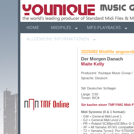
HOME
MIDIFILES
MP3-PLAYBACKS
ALLGEMEINE INFORMATIONEN
2025082 Midifile angeordn
Der Morgen Danach
Maite Kelly
Produzent:
Younique Music Group /
Sprache:
Deutsch
Stil: Deutscher Schlager
Länge: 3:50
Tonart: B/C#
Sie kaufen einen TMF/YMG Midi-Fil
Midi Systeme (0 & 1 format):
- GM = General Midi Level 1
- G2 = General Midi Level 2
- PR = Roland SC88pro/SC88xx G-1
- XF = All Yamaha XF/XG compatibl
- T2 = Yamaha Tyros2, Psr-S750/S