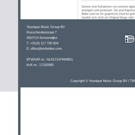
Demos sind Aufnahmen von unseren digit
arrangiert und produziert. Sie sind Eigen
Bilder sind nur für graphische Zwecke ged
handelt sich nicht um Original-Songs oder O
Younique Music Group BV
Russchevlietstraat 7
4507CH Schoondijke
T: +31(0) 117 700 504
E: office@tmfonline.com
BTW/VAT-nr.: NL817147494B01
KvK-nr.: 17192985
Copyright © Younique Music Group BV / TM