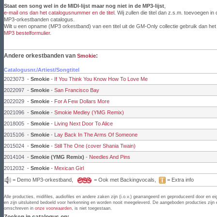
Staat een song wel in de MIDI-lijst maar nog niet in de MP3-lijst
,
e-mail ons dan het catalogusnummer en de titel.
Wij zullen die titel dan z.s.m. toevoegen in 
MP3-orkestbanden catalogus.
Wilt u een opname (MP3 orkestband) van een titel uit de GM-Only collectie gebruik dan het
MP3 bestelformulier
.
Andere orkestbanden van
:
Smokie
Catalogusnr./Artiest/Songtitel
2023073
-
Smokie
-
If You Think You Know How To Love Me
2022097
-
Smokie
-
San Francisco Bay
2022029
-
Smokie
-
For A Few Dollars More
2021096
-
Smokie
-
Smokie Medley (YMG Remix)
2018005
-
Smokie
-
Living Next Door To Alice
2015106
-
Smokie
-
Lay Back In The Arms Of Someone
2015024
-
Smokie
-
Still The One (cover Shania Twain)
2014104
-
Smokie (YMG Remix)
-
Needles And Pins
2012032
-
Smokie
-
Mexican Girl
= Demo MP3-orkestband,
= Ook met Backingvocals,
= Extra info
Alle producties, midifiles, audiofiles en andere zaken zijn (i.o.v.) gearrangeerd en geproduceerd door
en zijn uitsluitend bedoeld voor herkenning en worden nooit meegeleverd. De aangeboden producties zijn ei
omschreven in
onze voorwaarden
, is niet toegestaan.