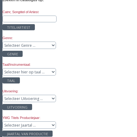
Zoeken in catalogus op:
Catnr, Songtitel of Artiest
TITEL/ARTIEST
Genre:
GENRE
Taal/Instrumentaal:
TAAL
Uitvoering:
UITVOERING
YMG Titels Productiejaar:
JAARTAL VAN PRODUCTIE