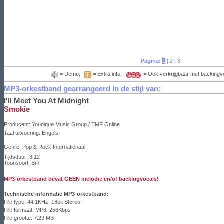
Pagina:
1
|
2
|
3
= Demo,
= Extra info,
= Ook verkrijgbaar met backingv
MP3-orkestband gearrangeerd in de stijl van:
I'll Meet You At Midnight
Smokie
Producent:
Younique Music Group / TMF Online
Taal uitvoering:
Engels
Genre: Pop & Rock Internationaal
Tijdsduur: 3:12
Toonsoort: Bm
MP3-orkestband bevat GEEN melodie en/of backingvocals!
Technische informatie MP3-orkestband:
File type: 44.1KHz, 16bit Stereo
File formaat: MP3, 256Kbps
File grootte: 7.29 MB