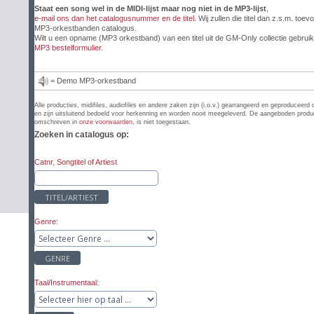
Staat een song wel in de MIDI-lijst maar nog niet in de MP3-lijst
,
e-mail ons dan het catalogusnummer en de titel.
Wij zullen die titel dan z.s.m. toev
MP3-orkestbanden catalogus.
Wilt u een opname (MP3 orkestband) van een titel uit de GM-Only collectie gebruik
MP3 bestelformulier
.
= Demo MP3-orkestband
Alle producties, midifiles, audiofiles en andere zaken zijn (i.o.v.) gearrangeerd en geproduc
en zijn uitsluitend bedoeld voor herkenning en worden nooit meegeleverd. De aangeboden producti
omschreven in
onze voorwaarden
, is niet toegestaan.
Zoeken in catalogus op:
Catnr, Songtitel of Artiest
TITEL/ARTIEST
Genre:
GENRE
Taal/Instrumentaal: