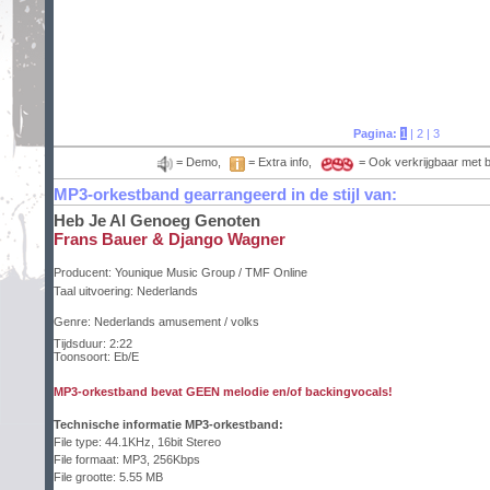
Pagina:
1
|
2
|
3
= Demo,
= Extra info,
= Ook verkrijgbaar met 
MP3-orkestband gearrangeerd in de stijl van:
Heb Je Al Genoeg Genoten
Frans Bauer & Django Wagner
Producent:
Younique Music Group / TMF Online
Taal uitvoering:
Nederlands
Genre: Nederlands amusement / volks
Tijdsduur: 2:22
Toonsoort: Eb/E
MP3-orkestband bevat GEEN melodie en/of backingvocals!
Technische informatie MP3-orkestband:
File type: 44.1KHz, 16bit Stereo
File formaat: MP3, 256Kbps
File grootte: 5.55 MB