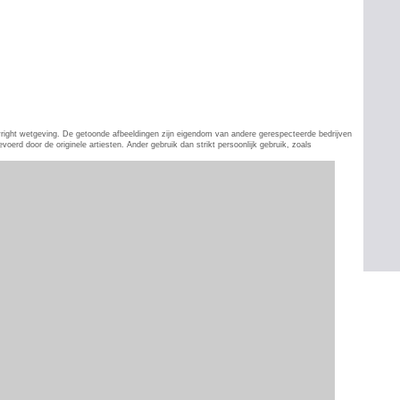
pyright wetgeving. De getoonde afbeeldingen zijn eigendom van andere gerespecteerde bedrijven
erd door de originele artiesten. Ander gebruik dan strikt persoonlijk gebruik, zoals