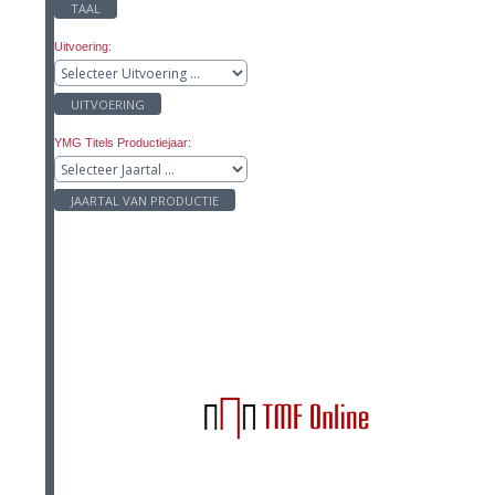
TAAL
Uitvoering:
UITVOERING
YMG Titels Productiejaar:
JAARTAL VAN PRODUCTIE