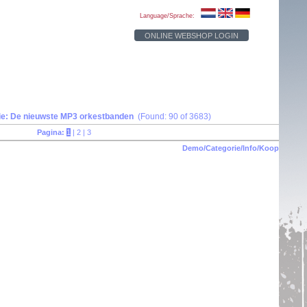
Language/Sprache:
ONLINE WEBSHOP LOGIN
ie: De nieuwste MP3 orkestbanden
(Found: 90 of 3683)
Pagina:
1
|
2
|
3
Demo/Categorie/Info/Koop