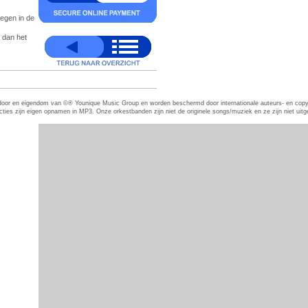
oegen in de
 dan het
eerd door en eigendom van ©® Younique Music Group en worden beschermd door internationale auteurs- en co
es zijn eigen opnamen in MP3. Onze orkestbanden zijn niet de originele songs/muziek en ze zijn niet uitgevo