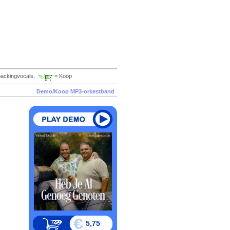
backingvocals,
= Koop
Demo/Koop MP3-orkestband
5,75