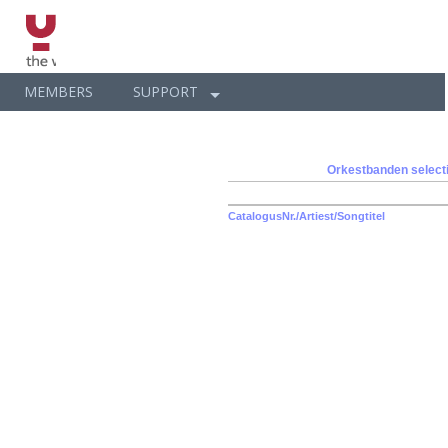
MEMBERS
SUPPORT
Orkestbanden
select
CatalogusNr./Artiest/Songtitel