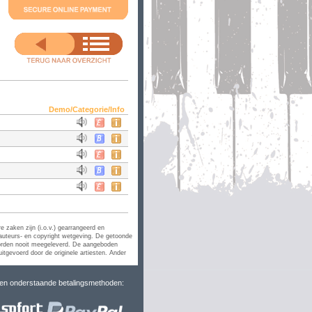
Demo/Categorie/Info
e zaken zijn (i.o.v.) gearrangeerd en
uteurs- en copyright wetgeving. De getoonde
 worden nooit meegeleverd. De aangeboden
uitgevoerd door de originele artiesten. Ander
ren onderstaande betalingsmethoden: