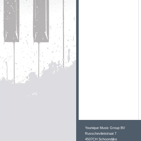
Younique Music Group BV
Russchevlietstraat 7
4507CH Schoondijke