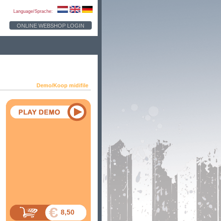
Language/Sprache:
ONLINE WEBSHOP LOGIN
Demo/Koop midifile
8,50