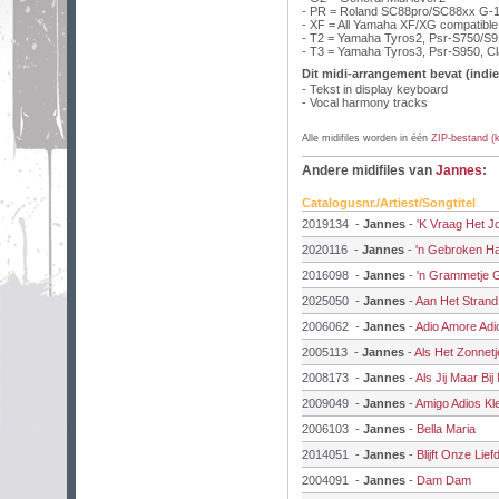
- PR = Roland SC88pro/SC88xx G-1
- XF = All Yamaha XF/XG compatibl
- T2 = Yamaha Tyros2, Psr-S750/S
- T3 = Yamaha Tyros3, Psr-S950, C
Dit midi-arrangement bevat (indie
- Tekst in display keyboard
- Vocal harmony tracks
Alle midifiles worden in één
ZIP-bestand (kl
Andere midifiles van
Jannes
:
Catalogusnr./Artiest/Songtitel
2019134
-
Jannes
-
'K Vraag Het Jo
2020116
-
Jannes
-
'n Gebroken Ha
2016098
-
Jannes
-
'n Grammetje 
2025050
-
Jannes
-
Aan Het Strand
2006062
-
Jannes
-
Adio Amore Adi
2005113
-
Jannes
-
Als Het Zonnetj
2008173
-
Jannes
-
Als Jij Maar Bi
2009049
-
Jannes
-
Amigo Adios Kle
2006103
-
Jannes
-
Bella Maria
2014051
-
Jannes
-
Blijft Onze Li
2004091
-
Jannes
-
Dam Dam