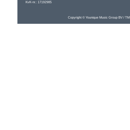
KvK-nr.: 17192985
Copyright © Younique Music Group BV / TM