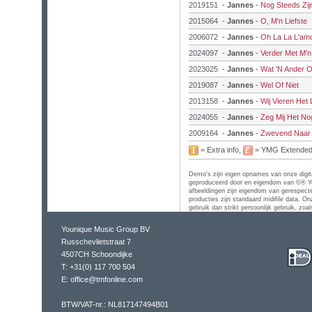
2019151
-
Jannes
-
Nog Steeds Zi
2015064
-
Jannes
-
O, M'n Liefste
2006072
-
Jannes
-
Oh La La L'am
2024097
-
Jannes
-
Verder Met M'
2023025
-
Jannes
-
Wat 'N Ander 
2019087
-
Jannes
-
Wel Of Niet
2013158
-
Jannes
-
Wij Vieren Het
2024055
-
Jannes
-
Zeg Mij Het No
2009164
-
Jannes
-
Zwevend Naar 
= Extra info,
= YMG Extende
Demo's zijn eigen opnames van onze digital
geproduceerd door en eigendom van ©® Yo
afbeeldingen zijn eigendom van gerespecte
producties zijn standaard midifile data. On
gebruik dan strikt persoonlijk gebruik, zo
Younique Music Group BV
Russchevlietstraat 7
4507CH Schoondijke
T: +31(0) 117 700 504
E: office@tmfonline.com
BTW/VAT-nr.: NL817147494B01