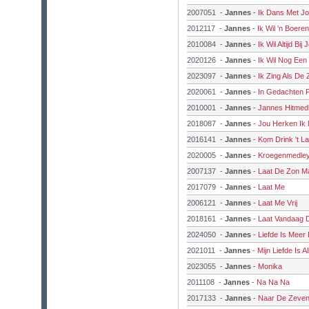
2007051
-
Jannes
-
Ik Dans Met J
2012117
-
Jannes
-
Ik Wil 'n Boere
2010084
-
Jannes
-
Ik Wil Altijd Bij 
2020126
-
Jannes
-
Ik Wil Nog Een
2023097
-
Jannes
-
Ik Zing Als De 
2020061
-
Jannes
-
In Gedachten F
2010001
-
Jannes
-
Jannes Hitmed
2018087
-
Jannes
-
Jou Herken Ik 
2016141
-
Jannes
-
Kom Drink 't La
2020005
-
Jannes
-
Kroegenmedle
2007137
-
Jannes
-
Laat De Zon Ma
2017079
-
Jannes
-
Laat Me
2006121
-
Jannes
-
Laat Me Vrij
2018161
-
Jannes
-
Laat Vandaag 
2024050
-
Jannes
-
Liefde Is Meer
2021011
-
Jannes
-
Mijn Liefde Is A
2023055
-
Jannes
-
Monika
2011108
-
Jannes
-
Na Na Na
2017133
-
Jannes
-
Naar De Zeve