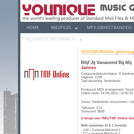
HOME
MIDIFILES
MP3-ORKESTBANDEN
ALGEMENE INFORMATIE
2010158 Midifile gearrange
Blijf Jij Vanavond Bij Mij
Jannes
Componist/tekstschrijver: E.Hartka
Uitgever: CNR
Taal uitvoering:
Nederlands
Producent MIDI arrangement:
Youni
Online sinds:
14-09-2010 / 10:50:30
Genre: Nederlands amusement / vo
Tijdsduur: 3:21
Toonsoort: Bb/B
U koopt een YMG/TMF Online midi
Midi systemen (0 & 1 format):
- GM = General Midi level 1
- G2 = General Midi level 2