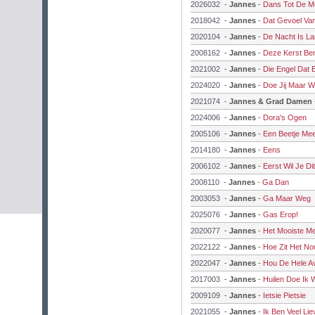
2026032
-
Jannes
-
Dans Tot De M
2018042
-
Jannes
-
Dat Gevoel Va
2020104
-
Jannes
-
De Nacht Is L
2008162
-
Jannes
-
Deze Kerst Ben
2021002
-
Jannes
-
Die Engel Dat B
2024020
-
Jannes
-
Doe Jij Maar Wa
2021074
-
Jannes & Grad Damen
2024006
-
Jannes
-
Dora's Ogen
2005106
-
Jannes
-
Een Beetje Me
2014180
-
Jannes
-
Eens
2006102
-
Jannes
-
Eerst Wil Je Dit
2008110
-
Jannes
-
Ga Dan
2003053
-
Jannes
-
Ga Maar Weg
2025076
-
Jannes
-
Gas Erop!
2020077
-
Jannes
-
Het Mooiste Me
2022122
-
Jannes
-
Hoe Zit Het No
2022047
-
Jannes
-
Hou De Hele Av
2017003
-
Jannes
-
Huilen Doe Ik W
2009109
-
Jannes
-
Ietsie Pietsie
2021055
-
Jannes
-
Ik Ben Veel Lie