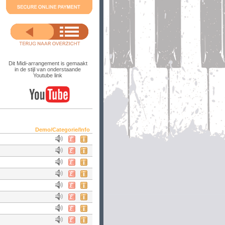
Dit Midi-arrangement is gemaakt
in de stijl van onderstaande
Youtube link
Demo/Categorie/Info