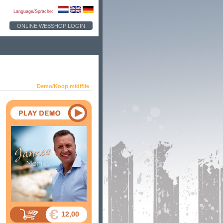
Language/Sprache:
ONLINE WEBSHOP LOGIN
Demo/Koop midifile
12,00