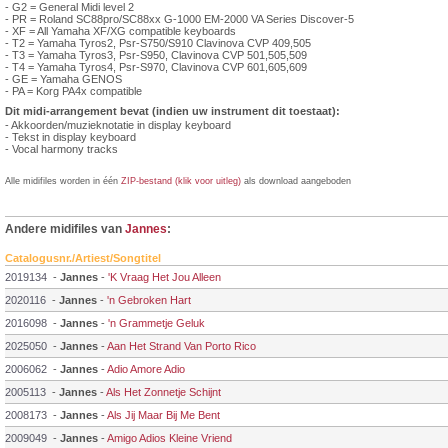
- G2 = General Midi level 2
- PR = Roland SC88pro/SC88xx G-1000 EM-2000 VA Series Discover-5
- XF = All Yamaha XF/XG compatible keyboards
- T2 = Yamaha Tyros2, Psr-S750/S910 Clavinova CVP 409,505
- T3 = Yamaha Tyros3, Psr-S950, Clavinova CVP 501,505,509
- T4 = Yamaha Tyros4, Psr-S970, Clavinova CVP 601,605,609
- GE = Yamaha GENOS
- PA = Korg PA4x compatible
Dit midi-arrangement bevat (indien uw instrument dit toestaat):
- Akkoorden/muzieknotatie in display keyboard
- Tekst in display keyboard
- Vocal harmony tracks
Alle midifiles worden in één
ZIP-bestand (klik voor uitleg)
als download aangeboden
Andere midifiles van
Jannes
:
Catalogusnr./Artiest/Songtitel
2019134
-
Jannes
-
'K Vraag Het Jou Alleen
2020116
-
Jannes
-
'n Gebroken Hart
2016098
-
Jannes
-
'n Grammetje Geluk
2025050
-
Jannes
-
Aan Het Strand Van Porto Rico
2006062
-
Jannes
-
Adio Amore Adio
2005113
-
Jannes
-
Als Het Zonnetje Schijnt
2008173
-
Jannes
-
Als Jij Maar Bij Me Bent
2009049
-
Jannes
-
Amigo Adios Kleine Vriend