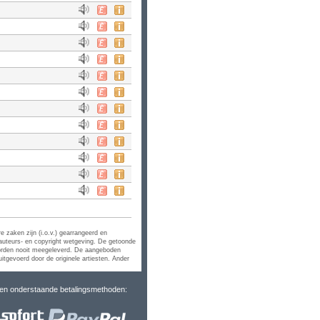
e zaken zijn (i.o.v.) gearrangeerd en
uteurs- en copyright wetgeving. De getoonde
 worden nooit meegeleverd. De aangeboden
uitgevoerd door de originele artiesten. Ander
ren onderstaande betalingsmethoden: