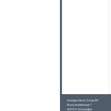
Younique Music Group BV
Russchevlietstraat 7
4507CH Schoondijke