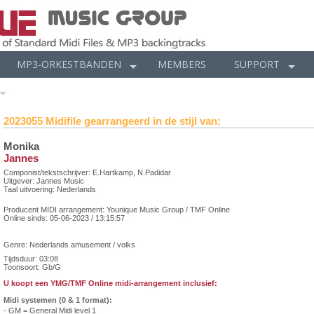
MP3-ORKESTBANDEN
MEMBERS
SUPPORT
2023055 Midifile gearrangeerd in de stijl van:
Monika
Jannes
Componist/tekstschrijver: E.Hartkamp, N.Padidar
Uitgever: Jannes Music
Taal uitvoering:
Nederlands
Producent MIDI arrangement:
Younique Music Group / TMF Online
Online sinds:
05-06-2023 / 13:15:57
Genre: Nederlands amusement / volks
Tijdsduur: 03:08
Toonsoort: Gb/G
U koopt een YMG/TMF Online midi-arrangement inclusief:
Midi systemen (0 & 1 format):
- GM = General Midi level 1