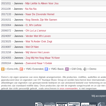
2021011
-
Jannes
-
Mijn Liefde Is Alleen Voor Jou
2011108
-
Jannes
-
Na Na Na
2017133
-
Jannes
-
Naar De Zevende Hemel
2019151
-
Jannes
-
Nog Steeds Zijn We Samen
2015064
-
Jannes
-
O, M'n Liefste
2006072
-
Jannes
-
Oh La La L'amour
2024097
-
Jannes
-
Verder Met M'n Leven
2023025
-
Jannes
-
Wat 'N Ander Ook Zegt
2019087
-
Jannes
-
Wel Of Niet
2013158
-
Jannes
-
Wij Vieren Het Leven
2024055
-
Jannes
-
Zeg Mij Het Nog Maar 'N Keer
2009164
-
Jannes
-
Zwevend Naar 't Geluk
= Extra info,
= YMG Extended,
= YMG Basic,
= GM Only,
= Demo
Demo's zijn eigen opnames van onze digitale arrangementen. Alle producties, midifiles, audiofiles en ander
geproduceerd door en eigendom van ©® Younique Music Group en worden beschermd door internationale a
afbeeldingen zijn eigendom van gerespecteerde bedrijven en zijn uitsluitend bedoeld voor herkenning en
producties zijn standaard midifile data. Onze producties zijn niet de originele songs/muziek en ze zijn niet 
gebruik dan strikt persoonlijk gebruik, zoals omschreven in
onze voorwaarden
, is niet toegestaan.
Wij accepte