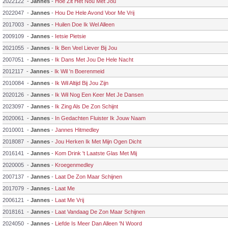
2022122
-
Jannes
-
Hoe Zit Het Nou Met Jou
2022047
-
Jannes
-
Hou De Hele Avond Voor Me Vrij
2017003
-
Jannes
-
Huilen Doe Ik Wel Alleen
2009109
-
Jannes
-
Ietsie Pietsie
2021055
-
Jannes
-
Ik Ben Veel Liever Bij Jou
2007051
-
Jannes
-
Ik Dans Met Jou De Hele Nacht
2012117
-
Jannes
-
Ik Wil 'n Boerenmeid
2010084
-
Jannes
-
Ik Wil Altijd Bij Jou Zijn
2020126
-
Jannes
-
Ik Wil Nog Een Keer Met Je Dansen
2023097
-
Jannes
-
Ik Zing Als De Zon Schijnt
2020061
-
Jannes
-
In Gedachten Fluister Ik Jouw Naam
2010001
-
Jannes
-
Jannes Hitmedley
2018087
-
Jannes
-
Jou Herken Ik Met Mijn Ogen Dicht
2016141
-
Jannes
-
Kom Drink 't Laatste Glas Met Mij
2020005
-
Jannes
-
Kroegenmedley
2007137
-
Jannes
-
Laat De Zon Maar Schijnen
2017079
-
Jannes
-
Laat Me
2006121
-
Jannes
-
Laat Me Vrij
2018161
-
Jannes
-
Laat Vandaag De Zon Maar Schijnen
2024050
-
Jannes
-
Liefde Is Meer Dan Alleen 'N Woord