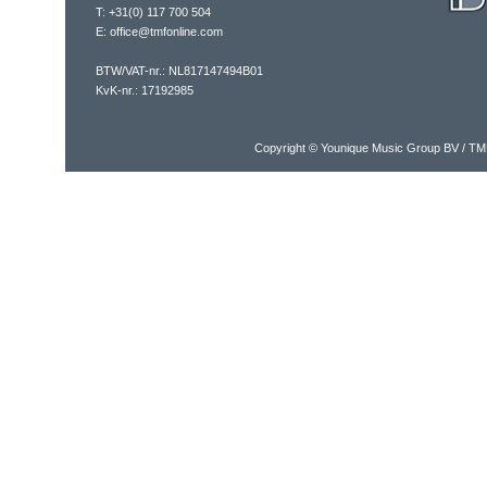
T: +31(0) 117 700 504
E: office@tmfonline.com
BTW/VAT-nr.: NL817147494B01
KvK-nr.: 17192985
Copyright © Younique Music Group BV / TM