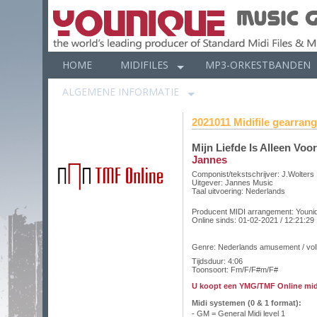
HOME
MIDIFILES
MP3-ORKESTBANDEN
ALGEMENE INFORMATIE
2021011 Midifile gearrange
Mijn Liefde Is Alleen Voo
Jannes
Componist/tekstschrijver: J.Wolters
Uitgever: Jannes Music
Taal uitvoering:
Nederlands
Producent MIDI arrangement:
Youni
Online sinds:
01-02-2021 / 12:21:29
Genre: Nederlands amusement / vo
Tijdsduur: 4:06
Toonsoort: Fm/F/F#m/F#
U koopt een YMG/TMF Online midi
Midi systemen (0 & 1 format):
- GM = General Midi level 1