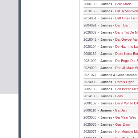
2006103
-
Jannes
-
Bella Maria
2010158
-
Jannes
-
Blijf Jij Vanavon
2014051
-
Jannes
-
Blijft Onze Li
2004091
-
Jannes
-
Dam Dam
2026032
-
Jannes
-
Dans Tot De M
2018042
-
Jannes
-
Dat Gevoel Va
2020104
-
Jannes
-
De Nacht Is L
2008162
-
Jannes
-
Deze Kerst Ben
2021002
-
Jannes
-
Die Engel Dat B
2024020
-
Jannes
-
Doe Jij Maar Wa
2021074
-
Jannes & Grad Damen
2024006
-
Jannes
-
Dora's Ogen
2005106
-
Jannes
-
Een Beetje Me
2014180
-
Jannes
-
Eens
2006102
-
Jannes
-
Eerst Wil Je Dit
2008110
-
Jannes
-
Ga Dan
2003053
-
Jannes
-
Ga Maar Weg
2025076
-
Jannes
-
Gas Erop!
2020077
-
Jannes
-
Het Mooiste Me