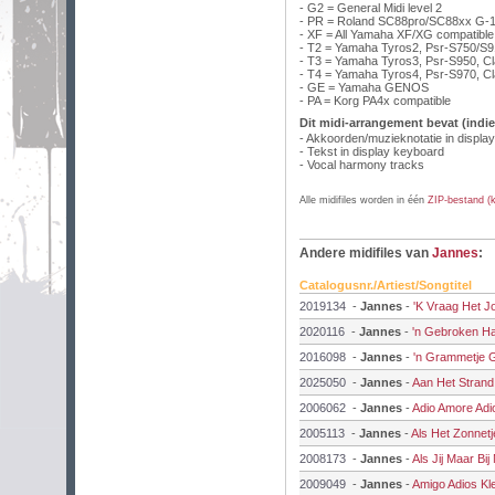
- G2 = General Midi level 2
- PR = Roland SC88pro/SC88xx G-1
- XF = All Yamaha XF/XG compatibl
- T2 = Yamaha Tyros2, Psr-S750/S
- T3 = Yamaha Tyros3, Psr-S950, C
- T4 = Yamaha Tyros4, Psr-S970, C
- GE = Yamaha GENOS
- PA = Korg PA4x compatible
Dit midi-arrangement bevat (indie
- Akkoorden/muzieknotatie in displa
- Tekst in display keyboard
- Vocal harmony tracks
Alle midifiles worden in één
ZIP-bestand (kl
Andere midifiles van
Jannes
:
Catalogusnr./Artiest/Songtitel
2019134
-
Jannes
-
'K Vraag Het Jo
2020116
-
Jannes
-
'n Gebroken Ha
2016098
-
Jannes
-
'n Grammetje 
2025050
-
Jannes
-
Aan Het Strand
2006062
-
Jannes
-
Adio Amore Adi
2005113
-
Jannes
-
Als Het Zonnetj
2008173
-
Jannes
-
Als Jij Maar Bi
2009049
-
Jannes
-
Amigo Adios Kle