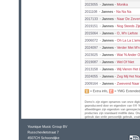
2023055
-
Jannes
-
Monika
2011108
-
Jannes
-
Na Na Na
2017133
-
Jannes
-
Naar De Zeve
2019151
-
Jannes
-
Nog Steeds Zi
2015064
-
Jannes
-
O, M'n Liefste
2006072
-
Jannes
-
Oh La La L'am
2024097
-
Jannes
-
Verder Met M'
2023025
-
Jannes
-
Wat 'N Ander 
2019087
-
Jannes
-
Wel Of Niet
2013158
-
Jannes
-
Wij Vieren Het
2024055
-
Jannes
-
Zeg Mij Het No
2009164
-
Jannes
-
Zwevend Naar 
= Extra info,
= YMG Extende
Demo's zijn eigen opnames van onze digital
geproduceerd door en eigendom van ©® Yo
afbeeldingen zijn eigendom van gerespecte
producties zijn standaard midifile data. On
gebruik dan strikt persoonlijk gebruik, zo
Younique Music Group BV
Russchevlietstraat 7
4507CH Schoondijke