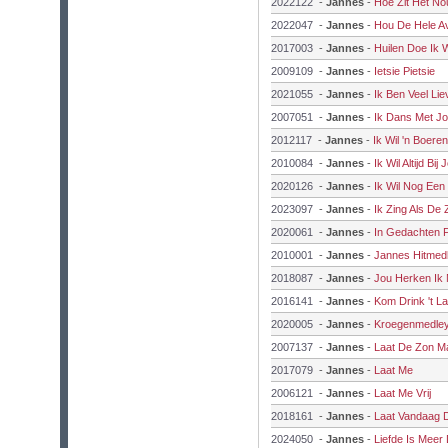
2022122
-
Jannes
-
Hoe Zit Het No
2022047
-
Jannes
-
Hou De Hele Av
2017003
-
Jannes
-
Huilen Doe Ik W
2009109
-
Jannes
-
Ietsie Pietsie
2021055
-
Jannes
-
Ik Ben Veel Lie
2007051
-
Jannes
-
Ik Dans Met J
2012117
-
Jannes
-
Ik Wil 'n Boere
2010084
-
Jannes
-
Ik Wil Altijd Bij 
2020126
-
Jannes
-
Ik Wil Nog Een
2023097
-
Jannes
-
Ik Zing Als De 
2020061
-
Jannes
-
In Gedachten F
2010001
-
Jannes
-
Jannes Hitmed
2018087
-
Jannes
-
Jou Herken Ik 
2016141
-
Jannes
-
Kom Drink 't La
2020005
-
Jannes
-
Kroegenmedle
2007137
-
Jannes
-
Laat De Zon Ma
2017079
-
Jannes
-
Laat Me
2006121
-
Jannes
-
Laat Me Vrij
2018161
-
Jannes
-
Laat Vandaag 
2024050
-
Jannes
-
Liefde Is Meer