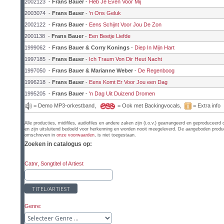
2002123
-
Frans Bauer
-
Heb Je Even Voor Mij
2003074
-
Frans Bauer
-
'n Ons Geluk
2002122
-
Frans Bauer
-
Eens Schijnt Voor Jou De Zon
2001138
-
Frans Bauer
-
Een Beetje Liefde
1999062
-
Frans Bauer & Corry Konings
-
Diep In Mijn Hart
1997185
-
Frans Bauer
-
Ich Traum Von Dir Heut Nacht
1997050
-
Frans Bauer & Marianne Weber
-
De Regenboog
1996218
-
Frans Bauer
-
Eens Komt Er Voor Jou een Dag
1995205
-
Frans Bauer
-
'n Dag Uit Duizend Dromen
= Demo MP3-orkestband,
= Ook met Backingvocals,
= Extra info
Alle producties, midifiles, audiofiles en andere zaken zijn (i.o.v.) gearrangeerd en geproduc
en zijn uitsluitend bedoeld voor herkenning en worden nooit meegeleverd. De aangeboden producti
omschreven in
onze voorwaarden
, is niet toegestaan.
Zoeken in catalogus op:
Catnr, Songtitel of Artiest
TITEL/ARTIEST
Genre: