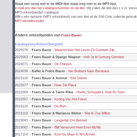
Staat een song wel in de MIDI-lijst maar nog niet in de MP3-lijst
,
e-mail ons dan het catalogusnummer en de titel.
Wij zullen die titel dan z.s.m. toev
MP3-orkestbanden catalogus.
Wilt u een opname (MP3 orkestband) van een titel uit de GM-Only collectie gebruik
MP3 bestelformulier
.
Andere orkestbanden van
:
Frans Bauer
Catalogusnr./Artiest/Songtitel
2025079
-
Frans Bauer
-
Waarom Kan Het Leven Zo Gemeen Zijn
2025063
-
Frans Bauer & Django Wagner
-
Heb Je Al Genoeg Genoten
2024071
-
Frans Bauer
-
De Chinees
2024038
-
Kafke & Frans Bauer
-
Van Brabant Naar Bordeaux
2023120
-
Frans Bauer & Ammar
-
Een Vriend
2023077
-
Frans Bauer
-
Naar De Playa
2022069
-
Frans Bauer & Tante Rikie
-
Hoofd, Schouders, Knie En Teen
2022057
-
Frans Bauer
-
Koning Van Het Feest
2019120
-
Frans Bauer
-
De Bom
2019103
-
Frans Bauer & Marianne Weber
-
Wat Ik Zou Willen
2019043
-
Frans Bauer
-
Leugentje Om Bestwil
2018062
-
Frans Bauer
-
Blijf Vanavond Heel Even Bij Mij
2017154
-
Frans Bauer
-
Kom Nu Maar In M'n Armen