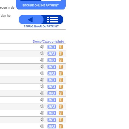
oegen in de
 dan het
Demo/Categorie/Info