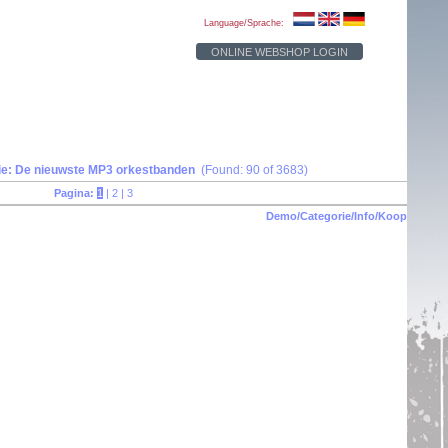
Language/Sprache:
ONLINE WEBSHOP LOGIN
ie: De nieuwste MP3 orkestbanden
(Found: 90 of 3683)
Pagina:
1
|
2
|
3
Demo/Categorie/Info/Koop