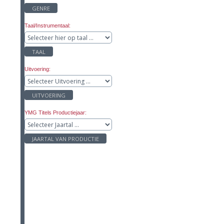
GENRE
Taal/Instrumentaal:
TAAL
Uitvoering:
UITVOERING
YMG Titels Productiejaar:
JAARTAL VAN PRODUCTIE