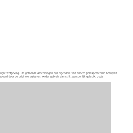
pyright wetgeving. De getoonde afbeeldingen zijn eigendom van andere gerespecteerde bedrijven
erd door de originele artiesten. Ander gebruik dan strikt persoonlijk gebruik, zoals