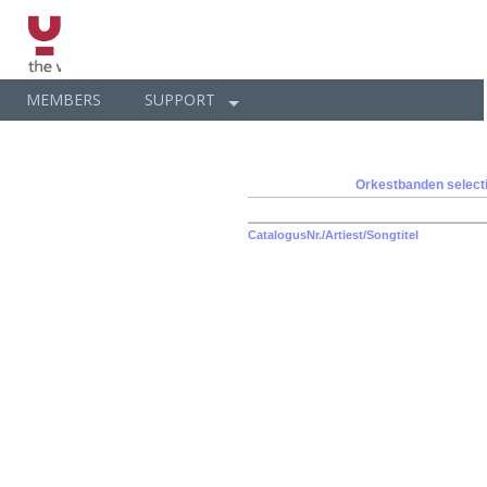
MEMBERS
SUPPORT
Orkestbanden
select
CatalogusNr./Artiest/Songtitel