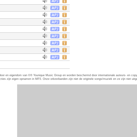
eerd door en eigendom van ©® Younique Music Group en worden beschermd door internationale auteurs- en co
es zijn eigen opnamen in MP3. Onze orkestbanden zijn niet de originele songs/muziek en ze zijn niet uitgevo