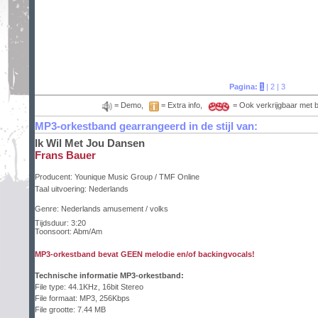
Pagina:
1
|
2
|
3
= Demo,
= Extra info,
= Ook verkrijgbaar met 
MP3-orkestband gearrangeerd in de stijl van:
Ik Wil Met Jou Dansen
Frans Bauer
Producent:
Younique Music Group / TMF Online
Taal uitvoering:
Nederlands
Genre: Nederlands amusement / volks
Tijdsduur: 3:20
Toonsoort: Abm/Am
MP3-orkestband bevat GEEN melodie en/of backingvocals!
Technische informatie MP3-orkestband:
File type: 44.1KHz, 16bit Stereo
File formaat: MP3, 256Kbps
File grootte: 7.44 MB