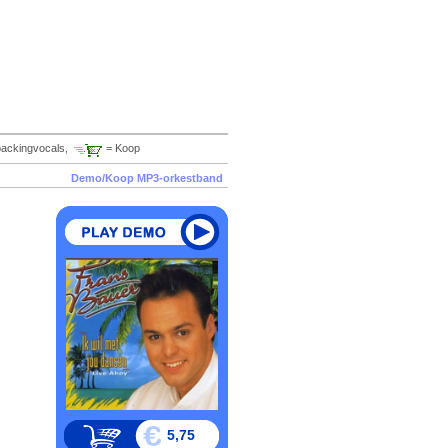
backingvocals,
= Koop
Demo/Koop MP3-orkestband
5,75