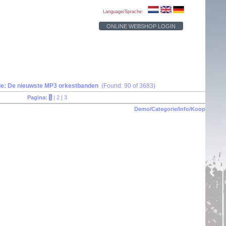
Language/Sprache:
ONLINE WEBSHOP LOGIN
ie: De nieuwste MP3 orkestbanden
(Found: 90 of 3683)
Pagina:
1
|
2
|
3
Demo/Categorie/Info/Koop