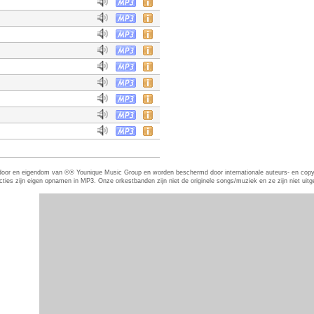
eerd door en eigendom van ©® Younique Music Group en worden beschermd door internationale auteurs- en co
es zijn eigen opnamen in MP3. Onze orkestbanden zijn niet de originele songs/muziek en ze zijn niet uitgevo