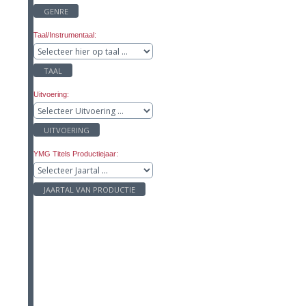
GENRE
Taal/Instrumentaal:
TAAL
Uitvoering:
UITVOERING
YMG Titels Productiejaar:
JAARTAL VAN PRODUCTIE