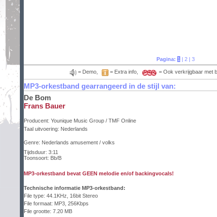
Pagina:
1
|
2
|
3
= Demo,
= Extra info,
= Ook verkrijgbaar met 
MP3-orkestband gearrangeerd in de stijl van:
De Bom
Frans Bauer
Producent:
Younique Music Group / TMF Online
Taal uitvoering:
Nederlands
Genre: Nederlands amusement / volks
Tijdsduur: 3:11
Toonsoort: Bb/B
MP3-orkestband bevat GEEN melodie en/of backingvocals!
Technische informatie MP3-orkestband:
File type: 44.1KHz, 16bit Stereo
File formaat: MP3, 256Kbps
File grootte: 7.20 MB