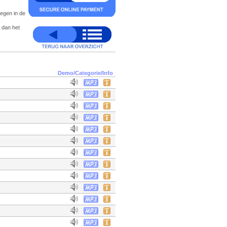
oegen in de
 dan het
Demo/Categorie/Info