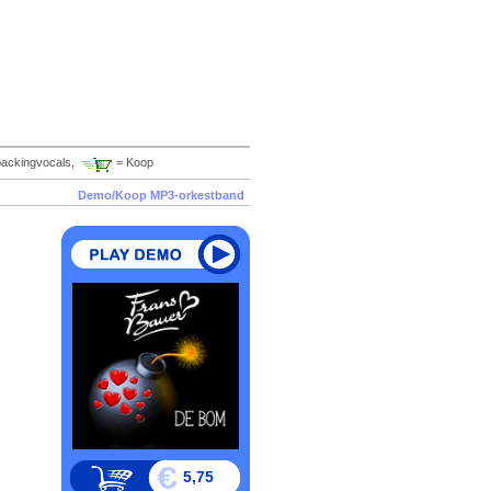
backingvocals,
= Koop
Demo/Koop MP3-orkestband
5,75