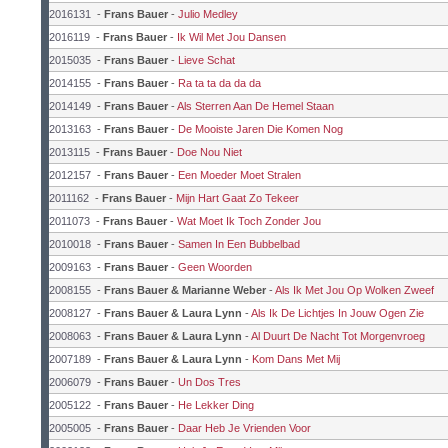
2016131
-
Frans Bauer
-
Julio Medley
2016119
-
Frans Bauer
-
Ik Wil Met Jou Dansen
2015035
-
Frans Bauer
-
Lieve Schat
2014155
-
Frans Bauer
-
Ra ta ta da da da
2014149
-
Frans Bauer
-
Als Sterren Aan De Hemel Staan
2013163
-
Frans Bauer
-
De Mooiste Jaren Die Komen Nog
2013115
-
Frans Bauer
-
Doe Nou Niet
2012157
-
Frans Bauer
-
Een Moeder Moet Stralen
2011162
-
Frans Bauer
-
Mijn Hart Gaat Zo Tekeer
2011073
-
Frans Bauer
-
Wat Moet Ik Toch Zonder Jou
2010018
-
Frans Bauer
-
Samen In Een Bubbelbad
2009163
-
Frans Bauer
-
Geen Woorden
2008155
-
Frans Bauer & Marianne Weber
-
Als Ik Met Jou Op Wolken Zweef
2008127
-
Frans Bauer & Laura Lynn
-
Als Ik De Lichtjes In Jouw Ogen Zie
2008063
-
Frans Bauer & Laura Lynn
-
Al Duurt De Nacht Tot Morgenvroeg
2007189
-
Frans Bauer & Laura Lynn
-
Kom Dans Met Mij
2006079
-
Frans Bauer
-
Un Dos Tres
2005122
-
Frans Bauer
-
He Lekker Ding
2005005
-
Frans Bauer
-
Daar Heb Je Vrienden Voor