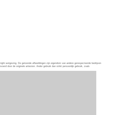
pyright wetgeving. De getoonde afbeeldingen zijn eigendom van andere gerespecteerde bedrijven
erd door de originele artiesten. Ander gebruik dan strikt persoonlijk gebruik, zoals