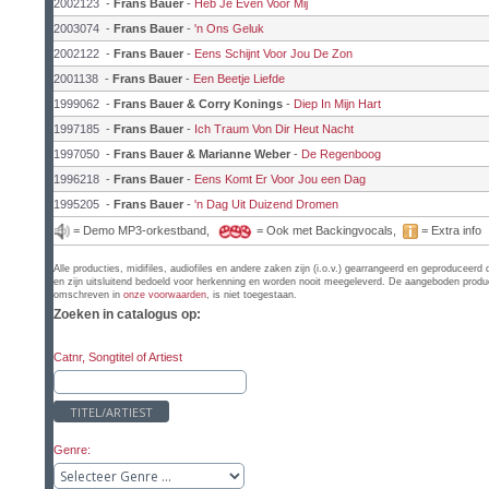
2002123
-
Frans Bauer
-
Heb Je Even Voor Mij
2003074
-
Frans Bauer
-
'n Ons Geluk
2002122
-
Frans Bauer
-
Eens Schijnt Voor Jou De Zon
2001138
-
Frans Bauer
-
Een Beetje Liefde
1999062
-
Frans Bauer & Corry Konings
-
Diep In Mijn Hart
1997185
-
Frans Bauer
-
Ich Traum Von Dir Heut Nacht
1997050
-
Frans Bauer & Marianne Weber
-
De Regenboog
1996218
-
Frans Bauer
-
Eens Komt Er Voor Jou een Dag
1995205
-
Frans Bauer
-
'n Dag Uit Duizend Dromen
= Demo MP3-orkestband,
= Ook met Backingvocals,
= Extra info
Alle producties, midifiles, audiofiles en andere zaken zijn (i.o.v.) gearrangeerd en geproduc
en zijn uitsluitend bedoeld voor herkenning en worden nooit meegeleverd. De aangeboden producti
omschreven in
onze voorwaarden
, is niet toegestaan.
Zoeken in catalogus op:
Catnr, Songtitel of Artiest
TITEL/ARTIEST
Genre: