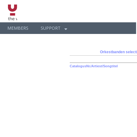
MEMBERS
SUPPORT
Orkestbanden
select
CatalogusNr./Artiest/Songtitel