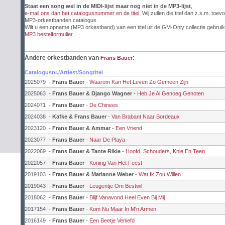
Staat een song wel in de MIDI-lijst maar nog niet in de MP3-lijst
,
e-mail ons dan het catalogusnummer en de titel.
Wij zullen die titel dan z.s.m. toev
MP3-orkestbanden catalogus.
Wilt u een opname (MP3 orkestband) van een titel uit de GM-Only collectie gebruik
MP3 bestelformulier
.
Andere orkestbanden van
:
Frans Bauer
Catalogusnr./Artiest/Songtitel
2025079
-
Frans Bauer
-
Waarom Kan Het Leven Zo Gemeen Zijn
2025063
-
Frans Bauer & Django Wagner
-
Heb Je Al Genoeg Genoten
2024071
-
Frans Bauer
-
De Chinees
2024038
-
Kafke & Frans Bauer
-
Van Brabant Naar Bordeaux
2023120
-
Frans Bauer & Ammar
-
Een Vriend
2023077
-
Frans Bauer
-
Naar De Playa
2022069
-
Frans Bauer & Tante Rikie
-
Hoofd, Schouders, Knie En Teen
2022057
-
Frans Bauer
-
Koning Van Het Feest
2019103
-
Frans Bauer & Marianne Weber
-
Wat Ik Zou Willen
2019043
-
Frans Bauer
-
Leugentje Om Bestwil
2018062
-
Frans Bauer
-
Blijf Vanavond Heel Even Bij Mij
2017154
-
Frans Bauer
-
Kom Nu Maar In M'n Armen
2016149
-
Frans Bauer
-
Een Beetje Verliefd