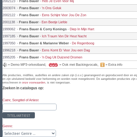
2002123
-
Frans Bauer
-
Heb Je Even Voor Mij
2003074
-
Frans Bauer
-
'n Ons Geluk
2002122
-
Frans Bauer
-
Eens Schijnt Voor Jou De Zon
2001138
-
Frans Bauer
-
Een Beetje Liefde
1999062
-
Frans Bauer & Corry Konings
-
Diep In Mijn Hart
1997185
-
Frans Bauer
-
Ich Traum Von Dir Heut Nacht
1997050
-
Frans Bauer & Marianne Weber
-
De Regenboog
1996218
-
Frans Bauer
-
Eens Komt Er Voor Jou een Dag
1995205
-
Frans Bauer
-
'n Dag Uit Duizend Dromen
= Demo MP3-orkestband,
= Ook met Backingvocals,
= Extra info
Alle producties, midifiles, audiofiles en andere zaken zijn (i.o.v.) gearrangeerd en geproduceerd door
en zijn uitsluitend bedoeld voor herkenning en worden nooit meegeleverd. De aangeboden producties zijn ei
omschreven in
onze voorwaarden
, is niet toegestaan.
Zoeken in catalogus op:
Catnr, Songtitel of Artiest
TITEL/ARTIEST
Genre: