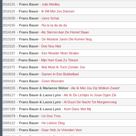
2016131
-
Frans Bauer
-
Julio Medley
2016119
-
Frans Bauer
-
Ik Wil Met Jou Dansen
2015035
-
Frans Bauer
-
Lieve Schat
2014155
-
Frans Bauer
-
Ra ta ta da da da
2014149
-
Frans Bauer
-
Als Sterren Aan De Hemel Staan
2013163
-
Frans Bauer
-
De Mooiste Jaren Die Komen Nog
2013115
-
Frans Bauer
-
Doe Nou Niet
2012157
-
Frans Bauer
-
Een Moeder Moet Stralen
2011162
-
Frans Bauer
-
Mijn Hart Gaat Zo Tekeer
2011073
-
Frans Bauer
-
Wat Moet Ik Toch Zonder Jou
2010018
-
Frans Bauer
-
Samen In Een Bubbelbad
2009163
-
Frans Bauer
-
Geen Woorden
2008155
-
Frans Bauer & Marianne Weber
-
Als Ik Met Jou Op Wolken Zweef
2008127
-
Frans Bauer & Laura Lynn
-
Als Ik De Lichtjes In Jouw Ogen Zie
2008063
-
Frans Bauer & Laura Lynn
-
Al Duurt De Nacht Tot Morgenvroeg
2007189
-
Frans Bauer & Laura Lynn
-
Kom Dans Met Mij
2006079
-
Frans Bauer
-
Un Dos Tres
2005122
-
Frans Bauer
-
He Lekker Ding
2005005
-
Frans Bauer
-
Daar Heb Je Vrienden Voor