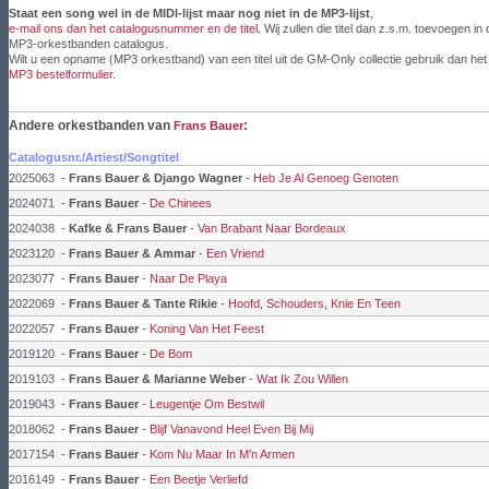
Staat een song wel in de MIDI-lijst maar nog niet in de MP3-lijst
,
e-mail ons dan het catalogusnummer en de titel.
Wij zullen die titel dan z.s.m. toevoegen in 
MP3-orkestbanden catalogus.
Wilt u een opname (MP3 orkestband) van een titel uit de GM-Only collectie gebruik dan het
MP3 bestelformulier
.
Andere orkestbanden van
:
Frans Bauer
Catalogusnr./Artiest/Songtitel
2025063
-
Frans Bauer & Django Wagner
-
Heb Je Al Genoeg Genoten
2024071
-
Frans Bauer
-
De Chinees
2024038
-
Kafke & Frans Bauer
-
Van Brabant Naar Bordeaux
2023120
-
Frans Bauer & Ammar
-
Een Vriend
2023077
-
Frans Bauer
-
Naar De Playa
2022069
-
Frans Bauer & Tante Rikie
-
Hoofd, Schouders, Knie En Teen
2022057
-
Frans Bauer
-
Koning Van Het Feest
2019120
-
Frans Bauer
-
De Bom
2019103
-
Frans Bauer & Marianne Weber
-
Wat Ik Zou Willen
2019043
-
Frans Bauer
-
Leugentje Om Bestwil
2018062
-
Frans Bauer
-
Blijf Vanavond Heel Even Bij Mij
2017154
-
Frans Bauer
-
Kom Nu Maar In M'n Armen
2016149
-
Frans Bauer
-
Een Beetje Verliefd