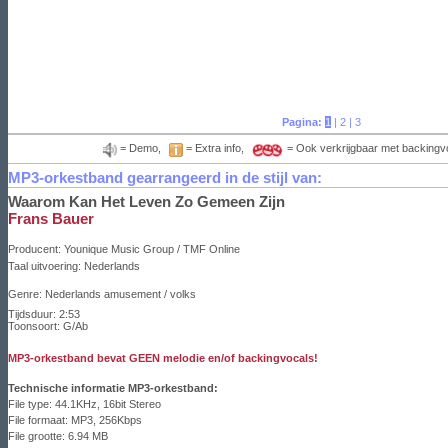
Pagina:
1
|
2
|
3
= Demo,
= Extra info,
= Ook verkrijgbaar met backingv
MP3-orkestband gearrangeerd in de stijl van:
Waarom Kan Het Leven Zo Gemeen Zijn
Frans Bauer
Producent:
Younique Music Group / TMF Online
Taal uitvoering:
Nederlands
Genre: Nederlands amusement / volks
Tijdsduur: 2:53
Toonsoort: G/Ab
MP3-orkestband bevat GEEN melodie en/of backingvocals!
Technische informatie MP3-orkestband:
File type: 44.1KHz, 16bit Stereo
File formaat: MP3, 256Kbps
File grootte: 6.94 MB