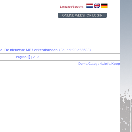
Language/Sprache:
ONLINE WEBSHOP LOGIN
ie: De nieuwste MP3 orkestbanden
(Found: 90 of 3683)
Pagina:
1
|
2
|
3
Demo/Categorie/Info/Koop