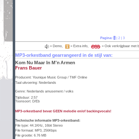
Pagina:
1
|
2
|
3
= Demo,
= Extra info,
= Ook verkrijgbaar met 
MP3-orkestband gearrangeerd in de stijl van:
Kom Nu Maar In M'n Armen
Frans Bauer
Producent:
Younique Music Group / TMF Online
Taal uitvoering:
Nederlands
Genre: Nederlands amusement / volks
Tijdsduur: 2:57
Toonsoort: D/Eb
MP3-orkestband bevat GEEN melodie en/of backingvocals!
Technische informatie MP3-orkestband:
File type: 44.1KHz, 16bit Stereo
File formaat: MP3, 256Kbps
File grootte: 6.76 MB