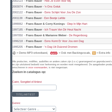
2002123
-
Frans Bauer
-
Heb Je Even Voor Mij
2003074
-
Frans Bauer
-
'n Ons Geluk
2002122
-
Frans Bauer
-
Eens Schijnt Voor Jou De Zon
2001138
-
Frans Bauer
-
Een Beetje Liefde
1999062
-
Frans Bauer & Corry Konings
-
Diep In Mijn Hart
1997185
-
Frans Bauer
-
Ich Traum Von Dir Heut Nacht
1997050
-
Frans Bauer & Marianne Weber
-
De Regenboog
1996218
-
Frans Bauer
-
Eens Komt Er Voor Jou een Dag
1995205
-
Frans Bauer
-
'n Dag Uit Duizend Dromen
= Demo MP3-orkestband,
= Ook met Backingvocals,
= Extra info
Alle producties, midifiles, audiofiles en andere zaken zijn (i.o.v.) gearrangeerd en geproduc
en zijn uitsluitend bedoeld voor herkenning en worden nooit meegeleverd. De aangeboden producti
omschreven in
onze voorwaarden
, is niet toegestaan.
Zoeken in catalogus op:
Catnr, Songtitel of Artiest
TITEL/ARTIEST
Genre: