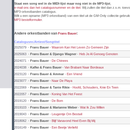
Staat een song wel in de MIDI-lijst maar nog niet in de MP3-lijst
,
e-mail ons dan het catalogusnummer en de titel.
Wij zullen die titel dan z.s.m. toev
MP3-orkestbanden catalogus.
Wilt u een opname (MP3 orkestband) van een titel uit de GM-Only collectie gebruik
MP3 bestelformulier
.
Andere orkestbanden van
:
Frans Bauer
Catalogusnr./Artiest/Songtitel
2025079
-
Frans Bauer
-
Waarom Kan Het Leven Zo Gemeen Zijn
2025063
-
Frans Bauer & Django Wagner
-
Heb Je Al Genoeg Genoten
2024071
-
Frans Bauer
-
De Chinees
2024038
-
Kafke & Frans Bauer
-
Van Brabant Naar Bordeaux
2023120
-
Frans Bauer & Ammar
-
Een Vriend
2023077
-
Frans Bauer
-
Naar De Playa
2022069
-
Frans Bauer & Tante Rikie
-
Hoofd, Schouders, Knie En Teen
2022057
-
Frans Bauer
-
Koning Van Het Feest
2019120
-
Frans Bauer
-
De Bom
2019103
-
Frans Bauer & Marianne Weber
-
Wat Ik Zou Willen
2019043
-
Frans Bauer
-
Leugentje Om Bestwil
2018062
-
Frans Bauer
-
Blijf Vanavond Heel Even Bij Mij
2016149
-
Frans Bauer
-
Een Beetje Verliefd