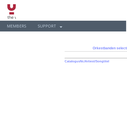
MEMBERS
SUPPORT
Orkestbanden
select
CatalogusNr./Artiest/Songtitel