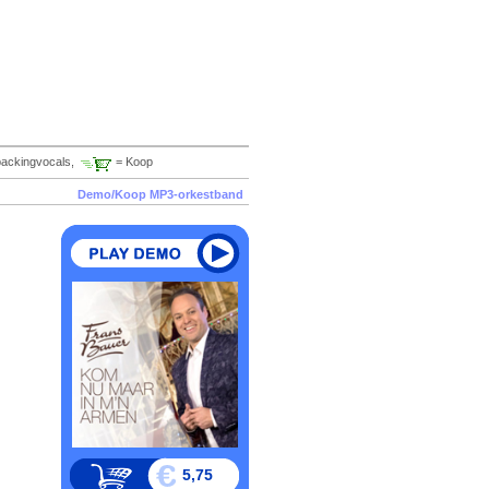
backingvocals,
= Koop
Demo/Koop MP3-orkestband
5,75