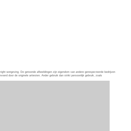
pyright wetgeving. De getoonde afbeeldingen zijn eigendom van andere gerespecteerde bedrijven
erd door de originele artiesten. Ander gebruik dan strikt persoonlijk gebruik, zoals