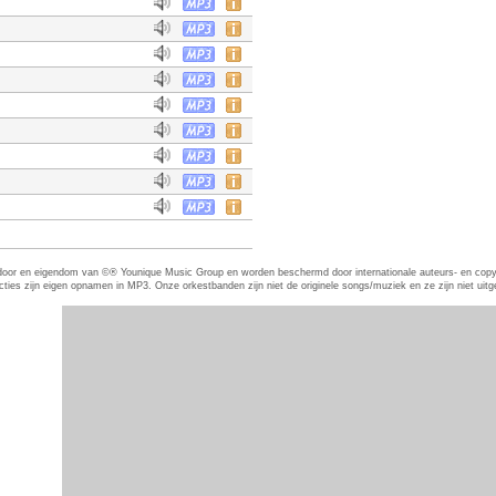
eerd door en eigendom van ©® Younique Music Group en worden beschermd door internationale auteurs- en co
es zijn eigen opnamen in MP3. Onze orkestbanden zijn niet de originele songs/muziek en ze zijn niet uitgevo