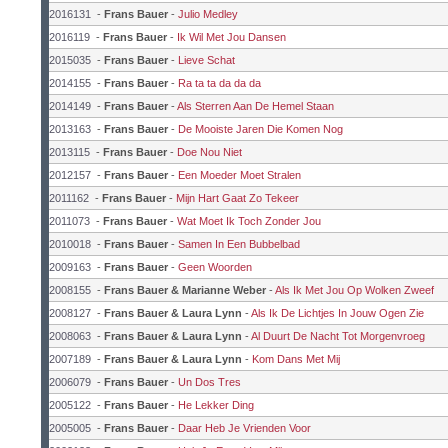
2016131
-
Frans Bauer
-
Julio Medley
2016119
-
Frans Bauer
-
Ik Wil Met Jou Dansen
2015035
-
Frans Bauer
-
Lieve Schat
2014155
-
Frans Bauer
-
Ra ta ta da da da
2014149
-
Frans Bauer
-
Als Sterren Aan De Hemel Staan
2013163
-
Frans Bauer
-
De Mooiste Jaren Die Komen Nog
2013115
-
Frans Bauer
-
Doe Nou Niet
2012157
-
Frans Bauer
-
Een Moeder Moet Stralen
2011162
-
Frans Bauer
-
Mijn Hart Gaat Zo Tekeer
2011073
-
Frans Bauer
-
Wat Moet Ik Toch Zonder Jou
2010018
-
Frans Bauer
-
Samen In Een Bubbelbad
2009163
-
Frans Bauer
-
Geen Woorden
2008155
-
Frans Bauer & Marianne Weber
-
Als Ik Met Jou Op Wolken Zweef
2008127
-
Frans Bauer & Laura Lynn
-
Als Ik De Lichtjes In Jouw Ogen Zie
2008063
-
Frans Bauer & Laura Lynn
-
Al Duurt De Nacht Tot Morgenvroeg
2007189
-
Frans Bauer & Laura Lynn
-
Kom Dans Met Mij
2006079
-
Frans Bauer
-
Un Dos Tres
2005122
-
Frans Bauer
-
He Lekker Ding
2005005
-
Frans Bauer
-
Daar Heb Je Vrienden Voor