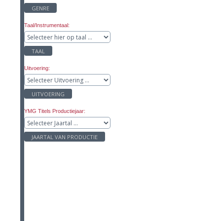
GENRE
Taal/Instrumentaal:
TAAL
Uitvoering:
UITVOERING
YMG Titels Productiejaar:
JAARTAL VAN PRODUCTIE