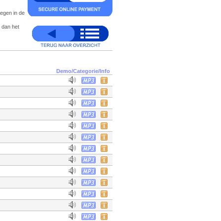
oegen in de
 dan het
Demo/Categorie/Info