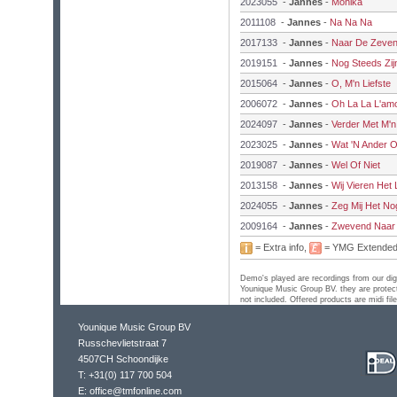
2023055
-
Jannes
-
Monika
2011108
-
Jannes
-
Na Na Na
2017133
-
Jannes
-
Naar De Zeve
2019151
-
Jannes
-
Nog Steeds Zi
2015064
-
Jannes
-
O, M'n Liefste
2006072
-
Jannes
-
Oh La La L'am
2024097
-
Jannes
-
Verder Met M'
2023025
-
Jannes
-
Wat 'N Ander 
2019087
-
Jannes
-
Wel Of Niet
2013158
-
Jannes
-
Wij Vieren Het
2024055
-
Jannes
-
Zeg Mij Het No
2009164
-
Jannes
-
Zwevend Naar 
= Extra info,
= YMG Extende
Demo's played are recordings from our digi
Younique Music Group BV. they are protect
not included. Offered products are midi fil
Younique Music Group BV
Russchevlietstraat 7
4507CH Schoondijke
T: +31(0) 117 700 504
E: office@tmfonline.com