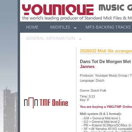
HOME
MIDIFILES
MP3-BACKING TRACKS
GENERAL INFORMATION
2026032 Midi file arranged
Dans Tot De Morgen Met 
Jannes
Producer:
Younique Music Group / 
Language:
Dutch
Genre: Dutch Folk
Time: 3:13
Key: F
You are buying a YMG/TMF Online
Midi system (0 & 1 format):
- GM = General Midi level 1
- G2 = General Midi level 2
- PR = Roland SC88pro/SC88xx G-
- XF = All Yamaha XF/XG compatib