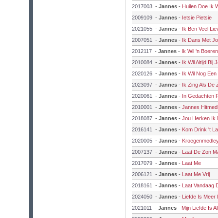
2017003
-
Jannes
-
Huilen Doe Ik W
2009109
-
Jannes
-
Ietsie Pietsie
2021055
-
Jannes
-
Ik Ben Veel Lie
2007051
-
Jannes
-
Ik Dans Met J
2012117
-
Jannes
-
Ik Wil 'n Boere
2010084
-
Jannes
-
Ik Wil Altijd Bij 
2020126
-
Jannes
-
Ik Wil Nog Een
2023097
-
Jannes
-
Ik Zing Als De 
2020061
-
Jannes
-
In Gedachten F
2010001
-
Jannes
-
Jannes Hitmed
2018087
-
Jannes
-
Jou Herken Ik 
2016141
-
Jannes
-
Kom Drink 't La
2020005
-
Jannes
-
Kroegenmedle
2007137
-
Jannes
-
Laat De Zon Ma
2017079
-
Jannes
-
Laat Me
2006121
-
Jannes
-
Laat Me Vrij
2018161
-
Jannes
-
Laat Vandaag 
2024050
-
Jannes
-
Liefde Is Meer
2021011
-
Jannes
-
Mijn Liefde Is A