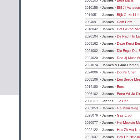
2006103
-
Jannes
-
Bella Maria
2010158
-
Jannes
-
Blijf Jij Vanavon
2014051
-
Jannes
-
Blijft Onze Li
2004091
-
Jannes
-
Dam Dam
2018042
-
Jannes
-
Dat Gevoel Va
2020104
-
Jannes
-
De Nacht Is L
2008162
-
Jannes
-
Deze Kerst Ben
2021002
-
Jannes
-
Die Engel Dat B
2024020
-
Jannes
-
Doe Jij Maar Wa
2021074
-
Jannes & Grad Damen
2024006
-
Jannes
-
Dora's Ogen
2005106
-
Jannes
-
Een Beetje Me
2014180
-
Jannes
-
Eens
2006102
-
Jannes
-
Eerst Wil Je Dit
2008110
-
Jannes
-
Ga Dan
2003053
-
Jannes
-
Ga Maar Weg
2025076
-
Jannes
-
Gas Erop!
2020077
-
Jannes
-
Het Mooiste Me
2022122
-
Jannes
-
Hoe Zit Het No
2022047
-
Jannes
-
Hou De Hele Av