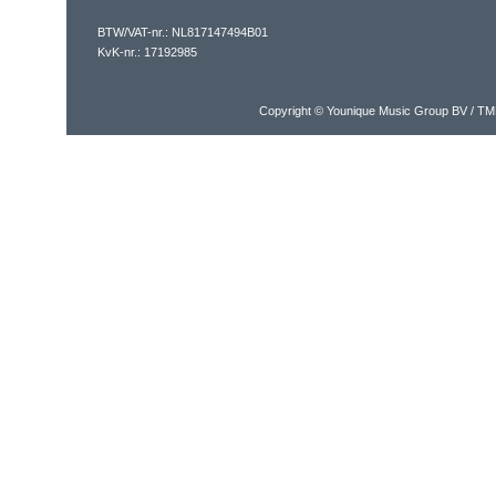
BTW/VAT-nr.: NL817147494B01
KvK-nr.: 17192985
Copyright © Younique Music Group BV / TM