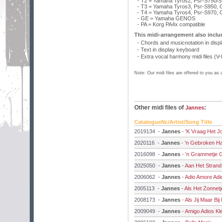
- T2 = Yamaha Tyros2, Psr-S750/
- T3 = Yamaha Tyros3, Psr-S950, 
- T4 = Yamaha Tyros4, Psr-S970, 
- GE = Yamaha GENOS
- PA = Korg PA4x compatible
This midi-arrangement also inclu
- Chords and musicnotation in disp
- Text in display keyboard
- Extra vocal harmony midi files (V-f
Note: Our midi files are offered to you as
Other midi files of
:
Jannes
CatalogueNr./Artist/Song Title
2019134
-
Jannes
-
'K Vraag Het Jo
2020116
-
Jannes
-
'n Gebroken Ha
2016098
-
Jannes
-
'n Grammetje 
2025050
-
Jannes
-
Aan Het Strand
2006062
-
Jannes
-
Adio Amore Adi
2005113
-
Jannes
-
Als Het Zonnetj
2008173
-
Jannes
-
Als Jij Maar Bi
2009049
-
Jannes
-
Amigo Adios Kle